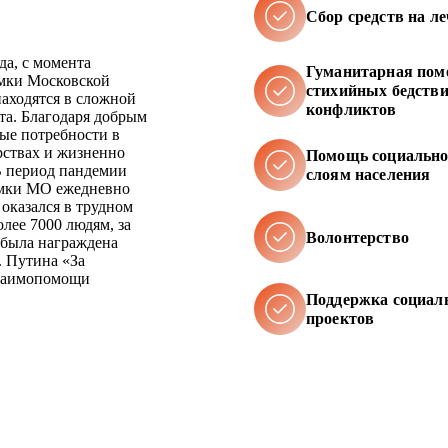
Cбор средств на л
да, с момента
Гуманитарная пом
имки Московской
стихийных бедстви
аходятся в сложной
конфликтов
та. Благодаря добрым
ые потребности в
арствах и жизненно
Помощь социальн
В период пандемии
слоям населения
имки МО ежедневно
 оказался в трудном
лее 7000 людям, за
Волонтерство
 была награждена
. Путина «За
взаимопомощи
Поддержка социал
проектов
Маннапов Камиль Фу
Директор благотворительн
(Пожертвование)»