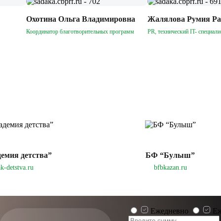
Охотина Ольга Владимировна
Жалялова Румия Р
Координатор благотворительных программ
PR, технический IT- специали
емия детства”
БФ “Булыш”
ak-detstva.ru
bfbkazan.ru
Ежедневно
Еж