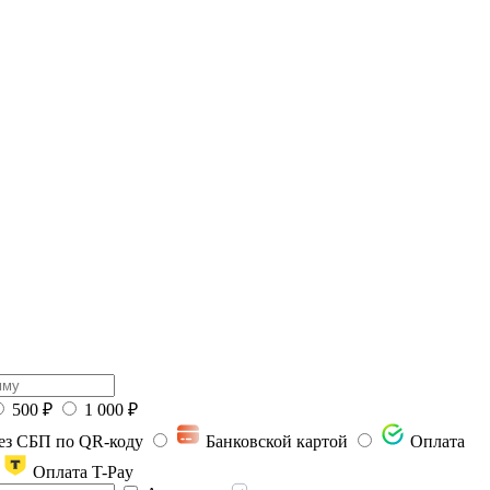
500 ₽
1 000 ₽
й сбор
ез СБП по QR-коду
Банковской картой
Оплата
Оплата T-Pay