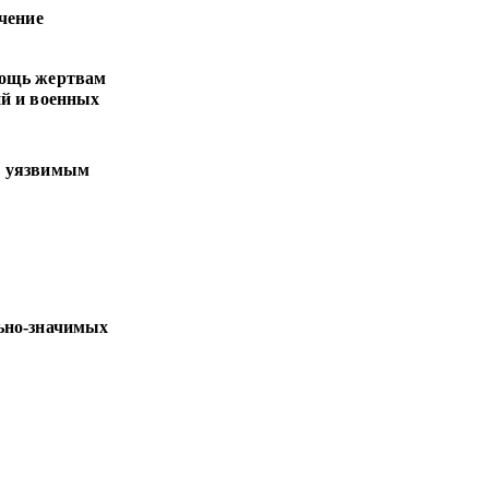
ечение
ощь жертвам
й и военных
о уязвимым
ьно-значимых
атович
ого фонда «Садака