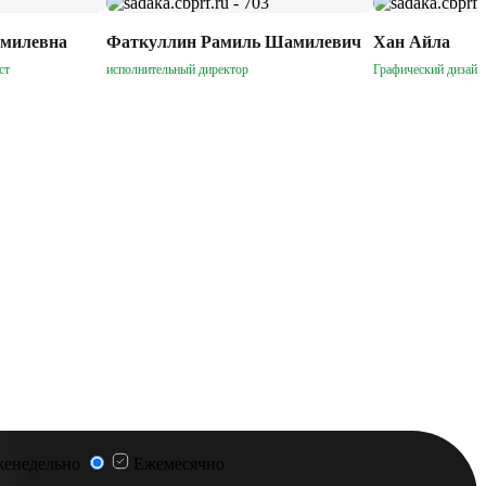
амилевна
Фаткуллин Рамиль Шамилевич
Хан Айла
ст
исполнительный директор
Графический дизайн
енедельно
Ежемесячно