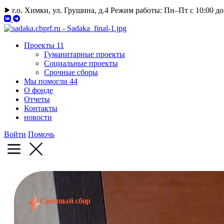
г.о. Химки, ул. Грушина, д.4
Режим работы: Пн–Пт с 10:00 до
Проекты
11
Гуманитарные проекты
Социальные проекты
Срочные сборы
Мы помогли
44
О фонде
Отчеты
Контакты
новости
Войти
Помочь
Срочный сбор