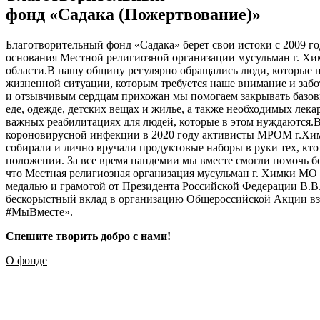
фонд «Садака (Пожертвование)»
Благотворительный фонд «Садака» берет свои истоки с 2009 го
основания Местной религиозной организации мусульман г. Х
области.В нашу общину регулярно обращались люди, которые н
жизненной ситуации, которым требуется наше внимание и забо
и отзывчивым сердцам прихожан мы помогаем закрывать базов
еде, одежде, детских вещах и жилье, а также необходимых лек
важных реабилитациях для людей, которые в этом нуждаются.
короновирусной инфекции в 2020 году активисты МРОМ г.Х
собирали и лично вручали продуктовые наборы в руки тех, кто
положении. За все время пандемии мы вместе смогли помочь бо
что Местная религиозная организация мусульман г. Химки МО
медалью и грамотой от Президента Российской Федерации В.В
бескорыстный вклад в организацию Общероссийской Акции 
#МыВместе».
Спешите творить добро с нами!
О фонде