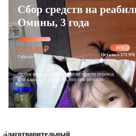
Сбор средств на реаби
Омины, 3 года
51 030 ₽
16%
Осталось 273 970
Собрали
Любое ваше участие — это не просто перевод
или клик. Это вера в то, что они не одни.
Благотворительный