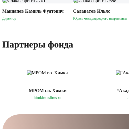
Маннапов Камиль Фуатович
Салаватов Ильяс
Директор
Юрист международного направления
Партнеры фонда
МРОМ г.о. Химки
“Акад
himkimuslims.ru